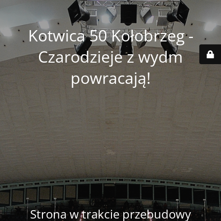
Kotwica 50 Kołobrzeg -
Czarodzieje z wydm
powracają!
Strona w trakcie przebudowy