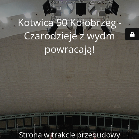
Kotwica 50 Kołobrzeg -
Czarodzieje z wydm
powracają!
Strona w trakcie przebudowy