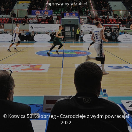
Zapraszamy wkrótce!
© Kotwica 50 Kołobrzeg - Czarodzieje z wydm powracają!
2022