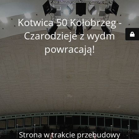
Kotwica 50 Kołobrzeg -
Czarodzieje z wydm
powracają!
Strona w trakcie przebudowy